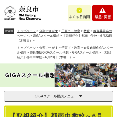
ペ
メニューを飛ばして本文へ
よ
緊
ー
く
急
ジ
あ
・
の
る
災
先
質
害
頭
トップページ
>
分類でさがす
>
子育て・教育
>
教育
>
教育委員会の
現在地
問
で
ページへ
>
GIGAスクール構想
>
【取組紹介】都南中学校～6月23日
（木曜日）～
す
。
トップページ
>
分類でさがす
>
子育て・教育
>
奈良市版GIGAスクー
ル構想
>
奈良市版GIGAスクール構想
>
GIGAスクール構想
>
【取組
紹介】都南中学校～6月23日（木曜日）～
GIGAスクール構想
GIGAスクール構想メニュー
本
【取組紹介】都南中学校～6月
文