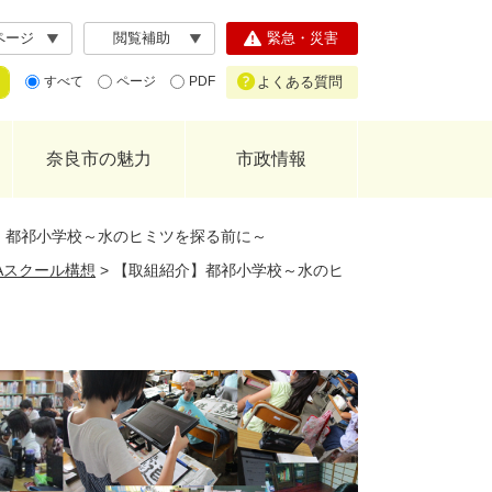
ページ
閲覧補助
緊急・災害
よくある質問
すべて
ページ
PDF
奈良市の魅力
市政情報
】都祁小学校～水のヒミツを探る前に～
GAスクール構想
>
【取組紹介】都祁小学校～水のヒ