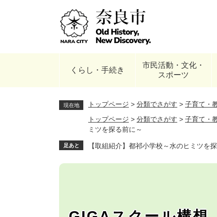
ペ
ー
ジ
の
先
頭
市民活動・文化・
で
くらし・手続き
スポーツ
す
。
トップページ
>
分類でさがす
>
子育て・
現在地
トップページ
>
分類でさがす
>
子育て・
ミツを探る前に～
【取組紹介】都祁小学校～水のヒミツを探
足あと
GIGAスクール構想