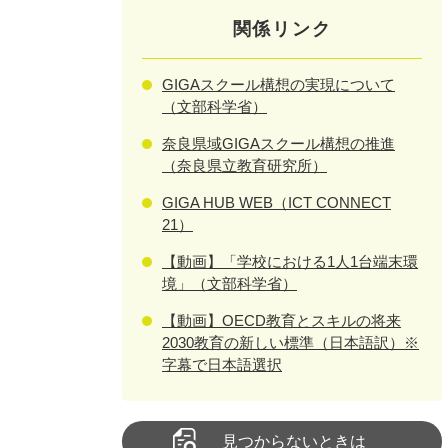
関係リンク
GIGAスクール構想の実現について
（文部科学省）
奈良県域GIGAスクール構想の推進
（奈良県立教育研究所）
GIGA HUB WEB（ICT CONNECT
21）
【動画】「学校における1人1台端末環
境」（文部科学省）
【動画】OECD教育とスキルの将来
2030教育の新しい標準（日本語訳）※
字幕で日本語選択
見つからないときは