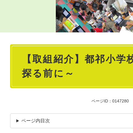
本
【取組紹介】都祁小学
文
探る前に～
ページID：0147280
ページ内目次