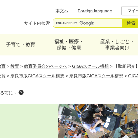
メニューを飛ばして本文へ
本文へ
Foreign language
マイ
サイト内検索
福祉・医療・
産業・しごと・
子育て・教育
保健・健康
事業者向け
教育
>
教育
>
教育委員会のページへ
>
GIGAスクール構想
>
【取組紹介
教育
>
奈良市版GIGAスクール構想
>
奈良市版GIGAスクール構想
>
GI
る前に～