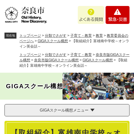
ペ
メニューを飛ばして本文へ
よ
緊
ー
く
急
ジ
あ
・
の
る
災
先
質
害
頭
トップページ
>
分類でさがす
>
子育て・教育
>
教育
>
教育委員会の
現在地
問
で
ページへ
>
GIGAスクール構想
>
【取組紹介】富雄南中学校～オンラ
イン英会話～
す
。
トップページ
>
分類でさがす
>
子育て・教育
>
奈良市版GIGAスクー
ル構想
>
奈良市版GIGAスクール構想
>
GIGAスクール構想
>
【取組
紹介】富雄南中学校～オンライン英会話～
GIGAスクール構想
GIGAスクール構想メニュー
本
【取組紹介】富雄南中学校～オ
文