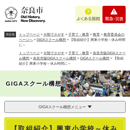
ペ
メニューを飛ばして本文へ
よ
緊
ー
く
急
ジ
あ
・
の
る
災
先
質
害
頭
トップページ
>
分類でさがす
>
子育て・教育
>
教育
>
教育委員会の
現在地
問
で
ページへ
>
GIGAスクール構想
>
【取組紹介】興東小学校～休み時間
に～
す
。
トップページ
>
分類でさがす
>
子育て・教育
>
奈良市版GIGAスクー
ル構想
>
奈良市版GIGAスクール構想
>
GIGAスクール構想
>
【取組
紹介】興東小学校～休み時間に～
GIGAスクール構想
GIGAスクール構想メニュー
本
【取組紹介】興東小学校～休み
文