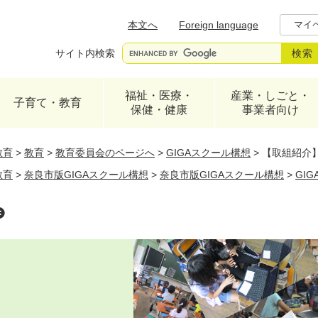
メニューを飛ばして本文へ
本文へ
Foreign language
マイ
サイト内検索
福祉・医療・
産業・しごと・
子育て・教育
保健・健康
事業者向け
教育
>
教育
>
教育委員会のページへ
>
GIGAスクール構想
>
【取組紹介
教育
>
奈良市版GIGAスクール構想
>
奈良市版GIGAスクール構想
>
GI