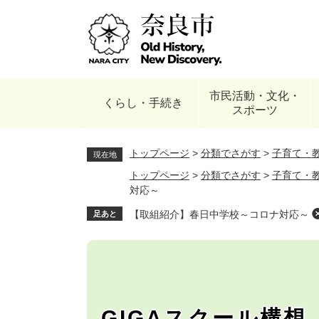
ペ
ー
ジ
の
先
頭
市民活動・文化・
で
くらし・手続き
スポーツ
す
。
トップページ
>
分類でさがす
>
子育て・
現在地
トップページ
>
分類でさがす
>
子育て・
対応～
【取組紹介】春日中学校～コロナ対応～
足あと
GIGAスクール構想