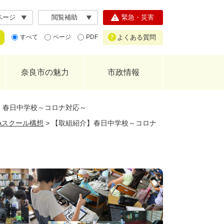
ページ
閲覧補助
緊急・災害
よくある質問
すべて
ページ
PDF
奈良市の魅力
市政情報
】春日中学校～コロナ対応～
GAスクール構想
>
【取組紹介】春日中学校～コロナ