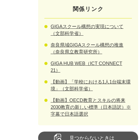
関係リンク
GIGAスクール構想の実現について
（文部科学省）
奈良県域GIGAスクール構想の推進
（奈良県立教育研究所）
GIGA HUB WEB（ICT CONNECT
21）
【動画】「学校における1人1台端末環
境」（文部科学省）
【動画】OECD教育とスキルの将来
2030教育の新しい標準（日本語訳）※
字幕で日本語選択
見つからないときは