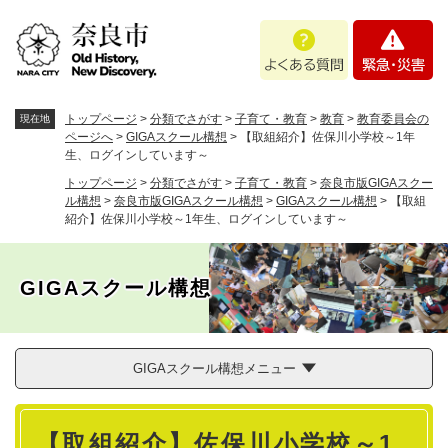
ペ
メニューを飛ばして本文へ
よ
緊
ー
く
急
ジ
あ
・
の
る
災
先
質
害
頭
トップページ
>
分類でさがす
>
子育て・教育
>
教育
>
教育委員会の
現在地
問
で
ページへ
>
GIGAスクール構想
>
【取組紹介】佐保川小学校～1年
生、ログインしています～
す
。
トップページ
>
分類でさがす
>
子育て・教育
>
奈良市版GIGAスクー
ル構想
>
奈良市版GIGAスクール構想
>
GIGAスクール構想
>
【取組
紹介】佐保川小学校～1年生、ログインしています～
GIGAスクール構想
GIGAスクール構想メニュー
本
【取組紹介】佐保川小学校～1
文