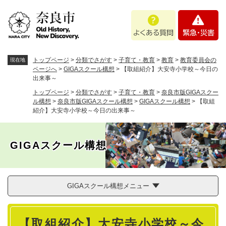
ペ
メニューを飛ばして本文へ
よ
緊
ー
く
急
ジ
あ
・
の
る
災
先
質
害
頭
トップページ
>
分類でさがす
>
子育て・教育
>
教育
>
教育委員会の
現在地
問
で
ページへ
>
GIGAスクール構想
>
【取組紹介】大安寺小学校～今日の
出来事～
す
。
トップページ
>
分類でさがす
>
子育て・教育
>
奈良市版GIGAスクー
ル構想
>
奈良市版GIGAスクール構想
>
GIGAスクール構想
>
【取組
紹介】大安寺小学校～今日の出来事～
GIGAスクール構想
GIGAスクール構想メニュー
本
【取組紹介】大安寺小学校～今
文