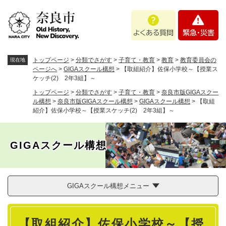
ペ
メニューを飛ばして本文へ
よ
緊
ー
く
急
ジ
あ
・
の
る
災
先
質
害
頭
トップページ
>
分類でさがす
>
子育て・教育
>
教育
>
教育委員会の
現在地
問
で
ページへ
>
GIGAスクール構想
>
【取組紹介】佐保小学校～【授業ス
ケッチ(2) 2年3組】～
す
。
トップページ
>
分類でさがす
>
子育て・教育
>
奈良市版GIGAスクー
ル構想
>
奈良市版GIGAスクール構想
>
GIGAスクール構想
>
【取組
紹介】佐保小学校～【授業スケッチ(2) 2年3組】～
GIGAスクール構想
GIGAスクール構想メニュー
本
【取組紹介】佐保小学校～【授
文