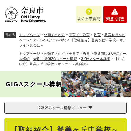
ペ
メニューを飛ばして本文へ
よ
緊
ー
く
急
ジ
あ
・
の
る
災
先
質
害
頭
トップページ
>
分類でさがす
>
子育て・教育
>
教育
>
教育委員会の
現在地
問
で
ページへ
>
GIGAスクール構想
>
【取組紹介】登美ヶ丘中学校～オン
ライン英会話～
す
。
トップページ
>
分類でさがす
>
子育て・教育
>
奈良市版GIGAスクー
ル構想
>
奈良市版GIGAスクール構想
>
GIGAスクール構想
>
【取組
紹介】登美ヶ丘中学校～オンライン英会話～
GIGAスクール構想
GIGAスクール構想メニュー
本
【取組紹介】登美ヶ丘中学校～
文