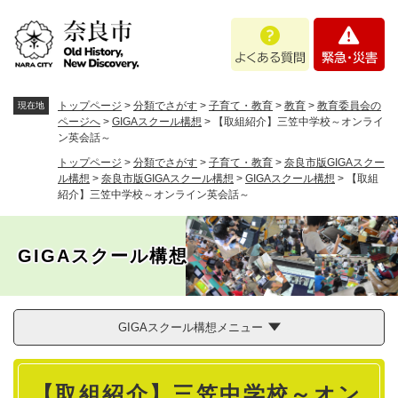
ペ
メニューを飛ばして本文へ
よ
緊
ー
く
急
ジ
あ
・
の
る
災
先
質
害
頭
トップページ
>
分類でさがす
>
子育て・教育
>
教育
>
教育委員会の
現在地
問
で
ページへ
>
GIGAスクール構想
>
【取組紹介】三笠中学校～オンライ
ン英会話～
す
。
トップページ
>
分類でさがす
>
子育て・教育
>
奈良市版GIGAスクー
ル構想
>
奈良市版GIGAスクール構想
>
GIGAスクール構想
>
【取組
紹介】三笠中学校～オンライン英会話～
GIGAスクール構想
GIGAスクール構想メニュー
本
【取組紹介】三笠中学校～オン
文