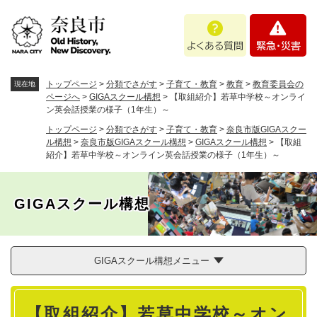
ペ
メニューを飛ばして本文へ
よ
緊
ー
く
急
ジ
あ
・
の
る
災
先
質
害
頭
トップページ
>
分類でさがす
>
子育て・教育
>
教育
>
教育委員会の
現在地
問
で
ページへ
>
GIGAスクール構想
>
【取組紹介】若草中学校～オンライ
ン英会話授業の様子（1年生）～
す
。
トップページ
>
分類でさがす
>
子育て・教育
>
奈良市版GIGAスクー
ル構想
>
奈良市版GIGAスクール構想
>
GIGAスクール構想
>
【取組
紹介】若草中学校～オンライン英会話授業の様子（1年生）～
GIGAスクール構想
GIGAスクール構想メニュー
本
【取組紹介】若草中学校～オン
文