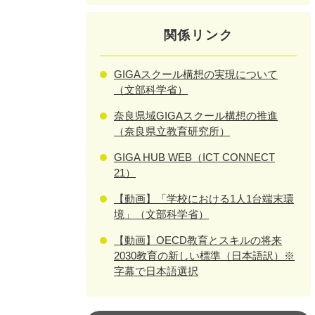
関係リンク
GIGAスクール構想の実現について
（文部科学省）
奈良県域GIGAスクール構想の推進
（奈良県立教育研究所）
GIGA HUB WEB（ICT CONNECT
21）
【動画】「学校における1人1台端末環
境」（文部科学省）
【動画】OECD教育とスキルの将来
2030教育の新しい標準（日本語訳）※
字幕で日本語選択