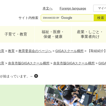
メニューを飛ばして本文へ
本文へ
Foreign language
マイ
サイト内検索
福祉・医療・
産業・しごと・
子育て・教育
保健・健康
事業者向け
教育
>
教育
>
教育委員会のページへ
>
GIGAスクール構想
>
【取組紹介
教育
>
奈良市版GIGAスクール構想
>
奈良市版GIGAスクール構想
>
GI
が始まっています。～