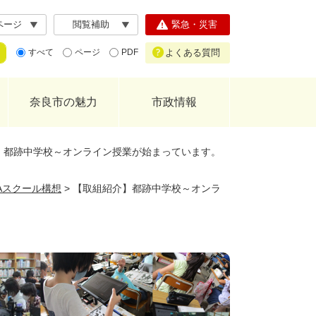
ページ
閲覧補助
緊急・災害
よくある質問
すべて
ページ
PDF
奈良市の魅力
市政情報
】都跡中学校～オンライン授業が始まっています。
GAスクール構想
>
【取組紹介】都跡中学校～オンラ