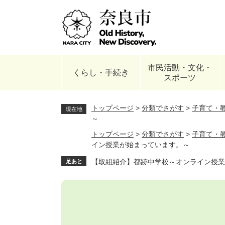
ペ
ー
ジ
の
先
頭
市民活動・文化・
で
くらし・手続き
スポーツ
す
。
トップページ
>
分類でさがす
>
子育て・
現在地
～
トップページ
>
分類でさがす
>
子育て・
イン授業が始まっています。～
【取組紹介】都跡中学校～オンライン授業
足あと