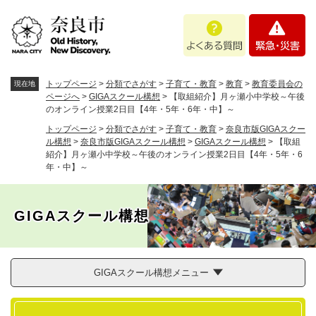
ペ
メニューを飛ばして本文へ
よ
緊
ー
く
急
ジ
あ
・
の
る
災
先
質
害
頭
トップページ
>
分類でさがす
>
子育て・教育
>
教育
>
教育委員会の
現在地
問
で
ページへ
>
GIGAスクール構想
>
【取組紹介】月ヶ瀬小中学校～午後
のオンライン授業2日目【4年・5年・6年・中】～
す
。
トップページ
>
分類でさがす
>
子育て・教育
>
奈良市版GIGAスクー
ル構想
>
奈良市版GIGAスクール構想
>
GIGAスクール構想
>
【取組
紹介】月ヶ瀬小中学校～午後のオンライン授業2日目【4年・5年・6
年・中】～
GIGAスクール構想
GIGAスクール構想メニュー
本