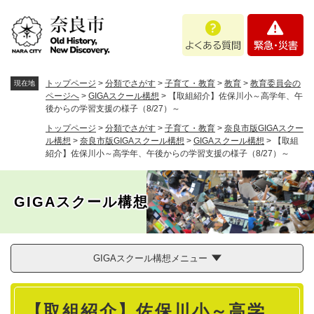
ペ
メニューを飛ばして本文へ
よ
緊
ー
く
急
ジ
あ
・
の
る
災
先
質
害
頭
トップページ
>
分類でさがす
>
子育て・教育
>
教育
>
教育委員会の
現在地
問
で
ページへ
>
GIGAスクール構想
>
【取組紹介】佐保川小～高学年、午
後からの学習支援の様子（8/27）～
す
。
トップページ
>
分類でさがす
>
子育て・教育
>
奈良市版GIGAスクー
ル構想
>
奈良市版GIGAスクール構想
>
GIGAスクール構想
>
【取組
紹介】佐保川小～高学年、午後からの学習支援の様子（8/27）～
GIGAスクール構想
GIGAスクール構想メニュー
本
【取組紹介】佐保川小～高学
文