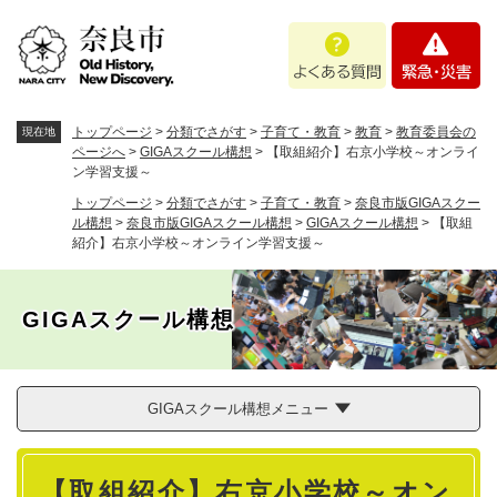
ペ
メニューを飛ばして本文へ
よ
緊
ー
く
急
ジ
あ
・
の
る
災
先
質
害
頭
トップページ
>
分類でさがす
>
子育て・教育
>
教育
>
教育委員会の
現在地
問
で
ページへ
>
GIGAスクール構想
>
【取組紹介】右京小学校～オンライ
ン学習支援～
す
。
トップページ
>
分類でさがす
>
子育て・教育
>
奈良市版GIGAスクー
ル構想
>
奈良市版GIGAスクール構想
>
GIGAスクール構想
>
【取組
紹介】右京小学校～オンライン学習支援～
GIGAスクール構想
GIGAスクール構想メニュー
本
【取組紹介】右京小学校～オン
文