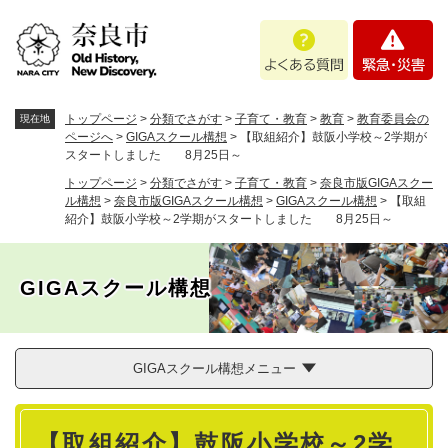
ペ
メニューを飛ばして本文へ
よ
緊
ー
く
急
ジ
あ
・
の
る
災
先
質
害
頭
トップページ
>
分類でさがす
>
子育て・教育
>
教育
>
教育委員会の
現在地
問
で
ページへ
>
GIGAスクール構想
>
【取組紹介】鼓阪小学校～2学期が
スタートしました 8月25日～
す
。
トップページ
>
分類でさがす
>
子育て・教育
>
奈良市版GIGAスクー
ル構想
>
奈良市版GIGAスクール構想
>
GIGAスクール構想
>
【取組
紹介】鼓阪小学校～2学期がスタートしました 8月25日～
GIGAスクール構想
GIGAスクール構想メニュー
本
【取組紹介】鼓阪小学校～2学
文