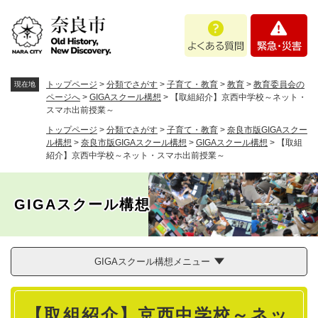
ペ
メニューを飛ばして本文へ
よ
緊
ー
く
急
ジ
あ
・
の
る
災
先
質
害
頭
トップページ
>
分類でさがす
>
子育て・教育
>
教育
>
教育委員会の
現在地
問
で
ページへ
>
GIGAスクール構想
>
【取組紹介】京西中学校～ネット・
スマホ出前授業～
す
。
トップページ
>
分類でさがす
>
子育て・教育
>
奈良市版GIGAスクー
ル構想
>
奈良市版GIGAスクール構想
>
GIGAスクール構想
>
【取組
紹介】京西中学校～ネット・スマホ出前授業～
GIGAスクール構想
GIGAスクール構想メニュー
本
【取組紹介】京西中学校～ネッ
文