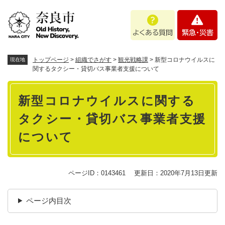
ペ
メニューを飛ばして本文へ
よ
緊
ー
く
急
ジ
あ
・
の
る
災
先
質
害
頭
トップページ
>
組織でさがす
>
観光戦略課
>
新型コロナウイルスに
現在地
問
で
関するタクシー・貸切バス事業者支援について
す
本
。
新型コロナウイルスに関する
文
タクシー・貸切バス事業者支援
について
ページID：0143461
更新日：2020年7月13日更新
ページ内目次