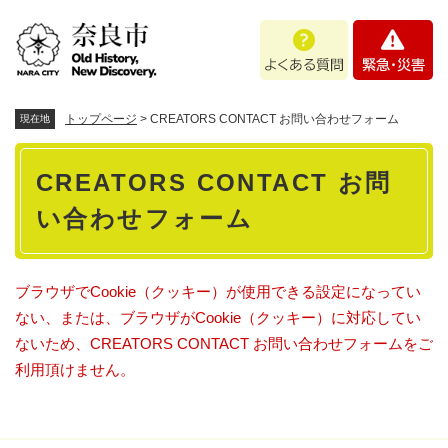
ペ
メニューを飛ばして本文へ
よ
緊
ー
く
急
ジ
あ
・
の
る
災
先
質
害
頭
トップページ
>
CREATORS CONTACT お問い合わせフォーム
現在地
問
で
本
す
CREATORS CONTACT お問
。
文
い合わせフォーム
ブラウザでCookie（クッキー）が使用できる設定になってい
ない、または、ブラウザがCookie（クッキー）に対応してい
ないため、CREATORS CONTACT お問い合わせフォームをご
利用頂けません。