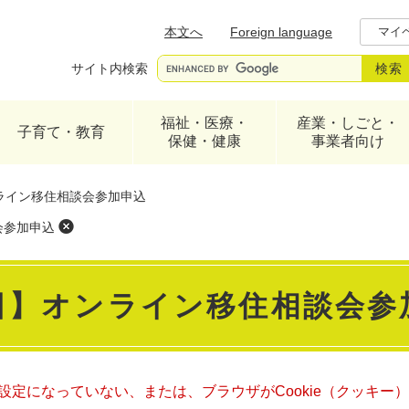
メニューを飛ばして本文へ
本文へ
Foreign language
マイ
サイト内検索
福祉・医療・
産業・しごと・
子育て・教育
保健・健康
事業者向け
ンライン移住相談会参加申込
会参加申込
4日】オンライン移住相談会参
る設定になっていない、または、ブラウザがCookie（クッキー