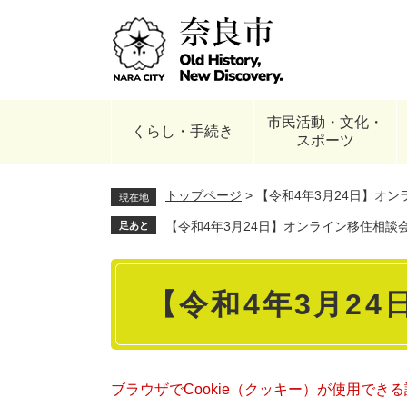
ペ
ー
ジ
の
先
頭
市民活動・文化・
で
くらし・手続き
スポーツ
す
。
トップページ
>
【令和4年3月24日】オ
現在地
【令和4年3月24日】オンライン移住相談
足あと
本
【令和4年3月2
文
ブラウザでCookie（クッキー）が使用でき