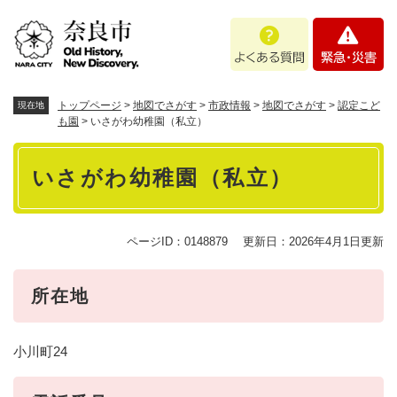
ペ
メニューを飛ばして本文へ
よ
緊
ー
く
急
ジ
あ
・
の
る
災
先
質
害
頭
トップページ
>
地図でさがす
>
市政情報
>
地図でさがす
>
認定こど
現在地
問
で
も園
>
いさがわ幼稚園（私立）
す
本
。
いさがわ幼稚園（私立）
文
ページID：0148879
更新日：2026年4月1日更新
所在地
小川町24