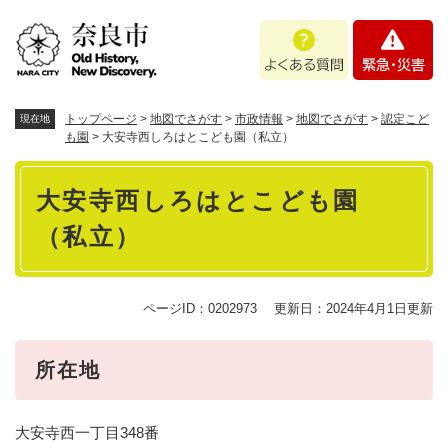
ペ
メニューを飛ばして本文へ
よ
緊
ー
く
急
ジ
あ
・
の
る
災
先
質
害
頭
トップページ
>
地図でさがす
>
市政情報
>
地図でさがす
>
認定こど
現在地
問
で
も園
>
大安寺西しろはとこども園（私立）
す
本
。
大安寺西しろはとこども園
文
（私立）
ページID：0202973
更新日：2024年4月1日更新
所在地
大安寺西一丁目348番