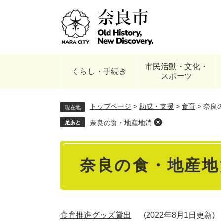
ペ
ー
ジ
の
先
頭
市民活動・文化・
で
くらし・手続き
スポーツ
す
。
トップページ
>
助成・支援
>
食育
>
奈良
現在地
奈良の食・地産地消
足あと
本
奈良の食・地産地
文
食育推進グッズ貸出
2022年8月1日更新