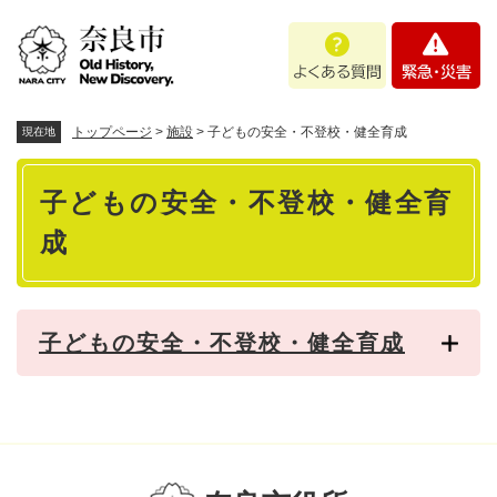
ペ
メニューを飛ばして本文へ
よ
緊
ー
く
急
ジ
あ
・
の
る
災
先
質
害
頭
トップページ
>
施設
>
子どもの安全・不登校・健全育成
現在地
問
で
本
す
子どもの安全・不登校・健全育
。
文
成
子どもの安全・不登校・健全育成