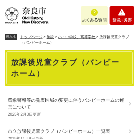
ペ
メニューを飛ばして本文へ
よ
緊
ー
く
急
ジ
あ
・
の
る
災
先
質
害
頭
トップページ
>
施設
>
小・中学校、高等学校
>
放課後児童クラブ
現在地
問
で
（バンビーホーム）
す
本
。
放課後児童クラブ（バンビー
文
ホーム）
気象警報等の発表区域の変更に伴うバンビーホームの運
営について
2025年2月3日更新
市立放課後児童クラブ（バンビーホーム）一覧表
2019年11月8日更新