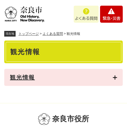
ペ
メニューを飛ばして本文へ
よ
緊
ー
く
急
ジ
あ
・
の
る
災
先
質
害
頭
トップページ
>
よくある質問
>
観光情報
現在地
問
で
本
す
観光情報
。
文
観光情報
奈良市役所