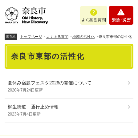
ペ
メニューを飛ばして本文へ
よ
緊
ー
く
急
ジ
あ
・
の
る
災
先
質
害
頭
トップページ
>
よくある質問
>
地域の活性化
>
奈良市東部の活性化
現在地
問
で
本
す
奈良市東部の活性化
。
文
夏休み宿題フェスタ2026の開催について
2026年7月24日更新
柳生街道 通行止め情報
2023年7月4日更新