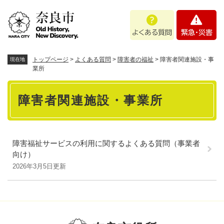
ペ
メニューを飛ばして本文へ
よ
緊
ー
く
急
ジ
あ
・
の
る
災
先
質
害
頭
トップページ
>
よくある質問
>
障害者の福祉
>
障害者関連施設・事
現在地
問
で
業所
す
本
。
障害者関連施設・事業所
文
障害福祉サービスの利用に関するよくある質問（事業者
向け）
2026年3月5日更新