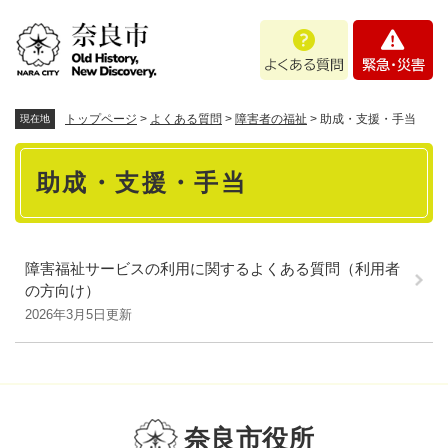
ペ
メニューを飛ばして本文へ
よ
緊
ー
く
急
ジ
あ
・
の
る
災
先
質
害
頭
トップページ
>
よくある質問
>
障害者の福祉
>
助成・支援・手当
現在地
問
で
本
す
助成・支援・手当
。
文
障害福祉サービスの利用に関するよくある質問（利用者
の方向け）
2026年3月5日更新
奈良市役所