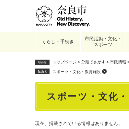
ペ
ー
ジ
の
先
頭
市民活動・文化・
で
くらし・手続き
スポーツ
す
。
トップページ
>
分類でさがす
>
市政情報
現在地
スポーツ・文化・教育施設
足あと
本
スポーツ・文化・
文
現在、掲載されている情報はありません。