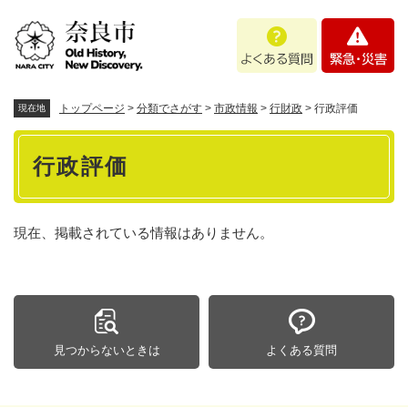
ペ
メニューを飛ばして本文へ
よ
緊
ー
く
急
ジ
あ
・
の
る
災
先
質
害
頭
トップページ
>
分類でさがす
>
市政情報
>
行財政
>
行政評価
現在地
問
で
本
す
行政評価
。
文
現在、掲載されている情報はありません。
見つからないときは
よくある質問