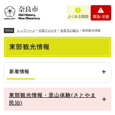
ペ
メニューを飛ばして本文へ
よ
緊
ー
く
急
ジ
あ
・
の
る
災
先
質
害
頭
トップページ
>
分類でさがす
>
奈良市の魅力
>
東部観光情報
現在地
問
で
本
す
東部観光情報
。
文
新着情報
東部観光情報・里山体験(さとやま
民泊)