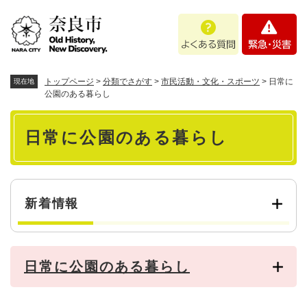
ペ
メニューを飛ばして本文へ
よ
緊
ー
く
急
ジ
あ
・
の
る
災
先
質
害
頭
トップページ
>
分類でさがす
>
市民活動・文化・スポーツ
>
日常に
現在地
問
で
公園のある暮らし
す
本
。
日常に公園のある暮らし
文
新着情報
日常に公園のある暮らし