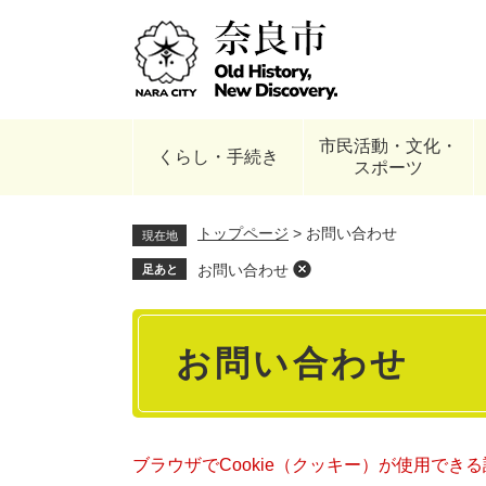
ペ
ー
ジ
の
先
頭
市民活動・文化・
で
くらし・手続き
スポーツ
す
。
トップページ
>
お問い合わせ
現在地
お問い合わせ
足あと
本
お問い合わせ
文
ブラウザでCookie（クッキー）が使用でき