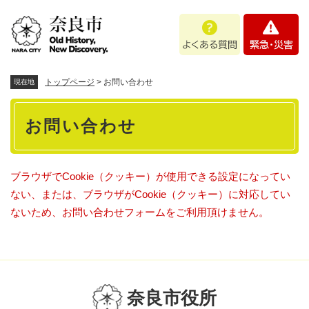
ペ
メニューを飛ばして本文へ
よ
緊
ー
く
急
ジ
あ
・
の
る
災
先
質
害
頭
トップページ
>
お問い合わせ
現在地
問
で
本
す
お問い合わせ
。
文
ブラウザでCookie（クッキー）が使用できる設定になってい
ない、または、ブラウザがCookie（クッキー）に対応してい
ないため、お問い合わせフォームをご利用頂けません。
奈良市役所