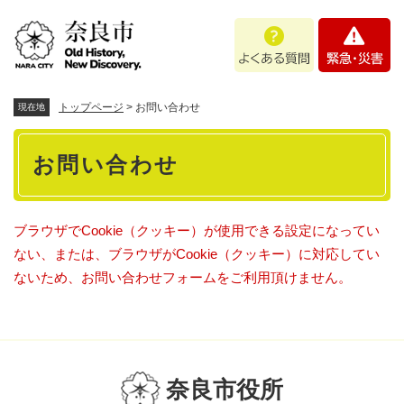
ペ
メニューを飛ばして本文へ
よ
緊
ー
く
急
ジ
あ
・
の
る
災
先
質
害
頭
トップページ
>
お問い合わせ
現在地
問
で
本
す
お問い合わせ
。
文
ブラウザでCookie（クッキー）が使用できる設定になってい
ない、または、ブラウザがCookie（クッキー）に対応してい
ないため、お問い合わせフォームをご利用頂けません。
奈良市役所