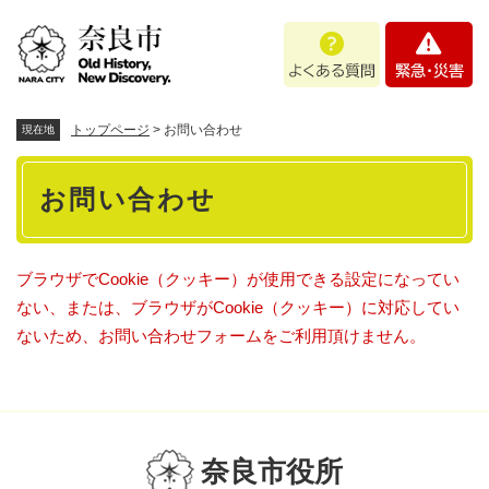
ペ
メニューを飛ばして本文へ
よ
緊
ー
く
急
ジ
あ
・
の
る
災
先
質
害
頭
トップページ
>
お問い合わせ
現在地
問
で
本
す
お問い合わせ
。
文
ブラウザでCookie（クッキー）が使用できる設定になってい
ない、または、ブラウザがCookie（クッキー）に対応してい
ないため、お問い合わせフォームをご利用頂けません。
奈良市役所