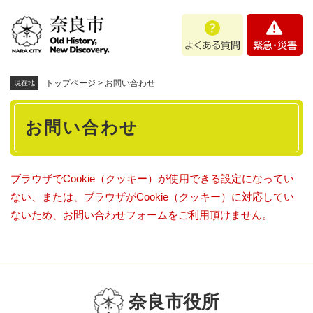
ペ
メニューを飛ばして本文へ
よ
緊
ー
く
急
ジ
あ
・
の
る
災
先
質
害
頭
トップページ
>
お問い合わせ
現在地
問
で
本
す
お問い合わせ
。
文
ブラウザでCookie（クッキー）が使用できる設定になってい
ない、または、ブラウザがCookie（クッキー）に対応してい
ないため、お問い合わせフォームをご利用頂けません。
奈良市役所