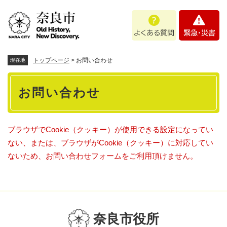
ペ
メニューを飛ばして本文へ
よ
緊
ー
く
急
ジ
あ
・
の
る
災
先
質
害
頭
トップページ
>
お問い合わせ
現在地
問
で
本
す
お問い合わせ
。
文
ブラウザでCookie（クッキー）が使用できる設定になってい
ない、または、ブラウザがCookie（クッキー）に対応してい
ないため、お問い合わせフォームをご利用頂けません。
奈良市役所