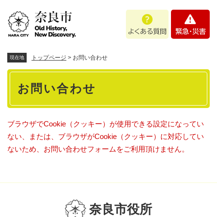
ペ
メニューを飛ばして本文へ
よ
緊
ー
く
急
ジ
あ
・
の
る
災
先
質
害
頭
トップページ
>
お問い合わせ
現在地
問
で
本
す
お問い合わせ
。
文
ブラウザでCookie（クッキー）が使用できる設定になってい
ない、または、ブラウザがCookie（クッキー）に対応してい
ないため、お問い合わせフォームをご利用頂けません。
奈良市役所