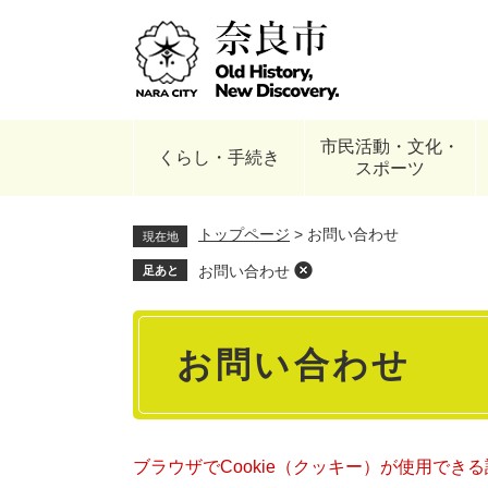
ペ
ー
ジ
の
先
頭
市民活動・文化・
で
くらし・手続き
スポーツ
す
。
トップページ
>
お問い合わせ
現在地
お問い合わせ
足あと
本
お問い合わせ
文
ブラウザでCookie（クッキー）が使用でき