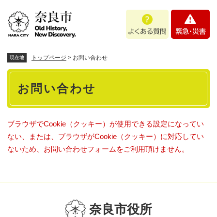
ペ
メニューを飛ばして本文へ
よ
緊
ー
く
急
ジ
あ
・
の
る
災
先
質
害
頭
トップページ
>
お問い合わせ
現在地
問
で
本
す
お問い合わせ
。
文
ブラウザでCookie（クッキー）が使用できる設定になってい
ない、または、ブラウザがCookie（クッキー）に対応してい
ないため、お問い合わせフォームをご利用頂けません。
奈良市役所