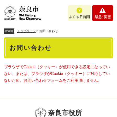
ペ
メニューを飛ばして本文へ
よ
緊
ー
く
急
ジ
あ
・
の
る
災
先
質
害
頭
トップページ
>
お問い合わせ
現在地
問
で
本
す
お問い合わせ
。
文
ブラウザでCookie（クッキー）が使用できる設定になってい
ない、または、ブラウザがCookie（クッキー）に対応してい
ないため、お問い合わせフォームをご利用頂けません。
奈良市役所