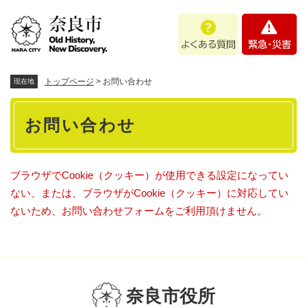
ペ
メニューを飛ばして本文へ
よ
緊
ー
く
急
ジ
あ
・
の
る
災
先
質
害
頭
トップページ
>
お問い合わせ
現在地
問
で
本
す
お問い合わせ
。
文
ブラウザでCookie（クッキー）が使用できる設定になってい
ない、または、ブラウザがCookie（クッキー）に対応してい
ないため、お問い合わせフォームをご利用頂けません。
奈良市役所