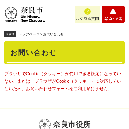
ペ
メニューを飛ばして本文へ
よ
緊
ー
く
急
ジ
あ
・
の
る
災
先
質
害
頭
トップページ
>
お問い合わせ
現在地
問
で
本
す
お問い合わせ
。
文
ブラウザでCookie（クッキー）が使用できる設定になってい
ない、または、ブラウザがCookie（クッキー）に対応してい
ないため、お問い合わせフォームをご利用頂けません。
奈良市役所