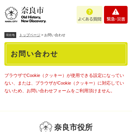
ペ
メニューを飛ばして本文へ
よ
緊
ー
く
急
ジ
あ
・
の
る
災
先
質
害
頭
トップページ
>
お問い合わせ
現在地
問
で
本
す
お問い合わせ
。
文
ブラウザでCookie（クッキー）が使用できる設定になってい
ない、または、ブラウザがCookie（クッキー）に対応してい
ないため、お問い合わせフォームをご利用頂けません。
奈良市役所