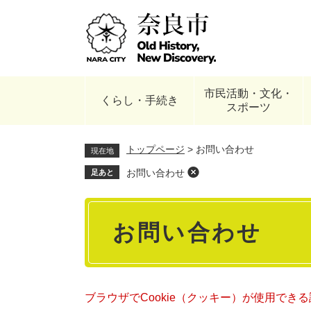
ペ
ー
ジ
の
先
頭
市民活動・文化・
で
くらし・手続き
スポーツ
す
。
トップページ
>
お問い合わせ
現在地
お問い合わせ
足あと
本
お問い合わせ
文
ブラウザでCookie（クッキー）が使用でき