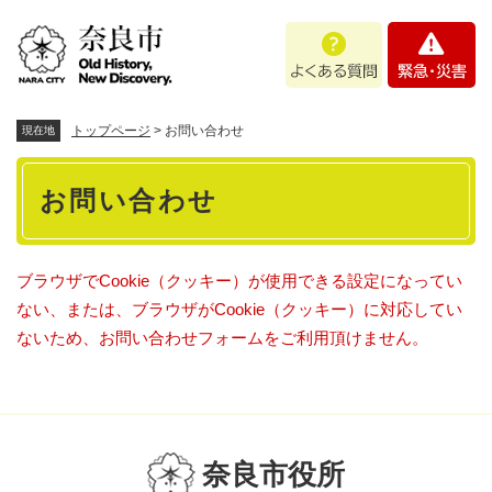
ペ
メニューを飛ばして本文へ
よ
緊
ー
く
急
ジ
あ
・
の
る
災
先
質
害
頭
トップページ
>
お問い合わせ
現在地
問
で
本
す
お問い合わせ
。
文
ブラウザでCookie（クッキー）が使用できる設定になってい
ない、または、ブラウザがCookie（クッキー）に対応してい
ないため、お問い合わせフォームをご利用頂けません。
奈良市役所