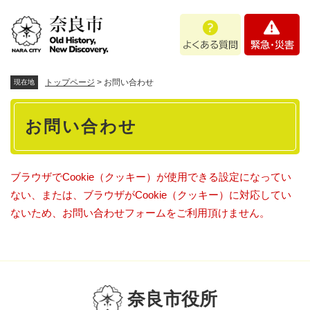
ペ
メニューを飛ばして本文へ
よ
緊
ー
く
急
ジ
あ
・
の
る
災
先
質
害
頭
トップページ
>
お問い合わせ
現在地
問
で
本
す
お問い合わせ
。
文
ブラウザでCookie（クッキー）が使用できる設定になってい
ない、または、ブラウザがCookie（クッキー）に対応してい
ないため、お問い合わせフォームをご利用頂けません。
奈良市役所