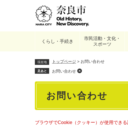
ペ
ー
ジ
の
先
頭
市民活動・文化・
で
くらし・手続き
スポーツ
す
。
トップページ
>
お問い合わせ
現在地
お問い合わせ
足あと
本
お問い合わせ
文
ブラウザでCookie（クッキー）が使用でき